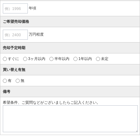
年頃
例）1996
ご希望売却価格
万円程度
例）2400
売却予定時期
すぐに
3ヶ月以内
半年以内
1年以内
未定
買い替え有無
有
無
備考
希望条件、ご質問などがございましたらご記入ください。