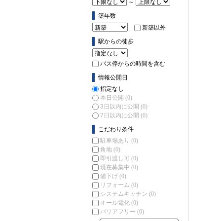
～
築年数
新築以外
駅からの徒歩
バス停からの時間を含む
情報公開日
指定なし
本日公開
(0)
3日以内に公開
(0)
7日以内に公開
(0)
こだわり条件
駐車場あり
(0)
角地
(0)
即引渡し可
(0)
現在募集中
(0)
値下げ
(0)
リフォーム
(0)
システムキッチン
(0)
オール電化
(0)
バリアフリー
(0)