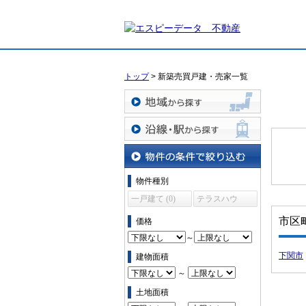
トップ
>
新築売買戸建・売家一覧
地域から探す
沿線・駅から探す
物件の条件で絞り込む
物件種別
一戸建て (0)
テラスハウ
ス (0)
市区
価格
～
下関市
建物面積
～
土地面積