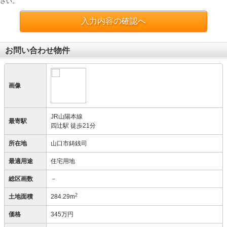
さい。
入力内容の確認へ
お問い合わせ物件
画像
JR山陽本線
最寄駅
四辻駅 徒歩21分
所在地
山口市鋳銭司
最適用途
住宅用地
総区画数
－
2
土地面積
284.29m
価格
345万円