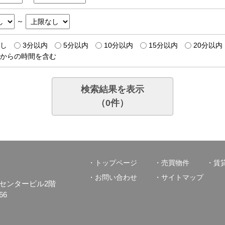
～
し
3分以内
5分以内
10分以内
15分以内
20分以内
からの時間を含む
検索結果を表示
（
0
件）
トップページ
売買物件
賃
お問い合わせ
サイトマップ
口物流センタービル2階
66