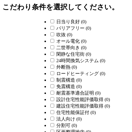
こだわり条件を選択してください。
日当り良好
(0)
バリアフリー
(0)
吹抜
(0)
オール電化
(0)
二世帯向き
(0)
閑静な住宅街
(0)
24時間換気システム
(0)
外断熱
(0)
ロードヒーティング
(0)
制震構造
(0)
免震構造
(0)
耐震基準適合証明
(0)
設計住宅性能評価取得
(0)
建設住宅性能評価取得
(0)
住宅性能保証付
(0)
法人向け
(0)
分割可
(0)
区画整理地内
(0)