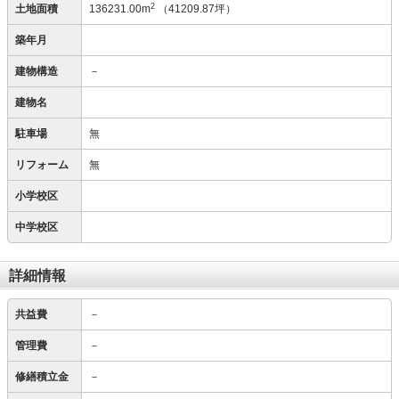
2
土地面積
136231.00m
（41209.87坪）
築年月
建物構造
－
建物名
駐車場
無
リフォーム
無
小学校区
中学校区
詳細情報
共益費
－
管理費
－
修繕積立金
－