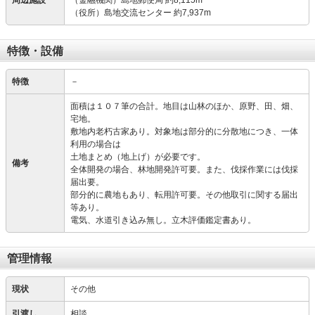
周辺施設
（金融機関）島地郵便局 約8,115m
（役所）島地交流センター 約7,937m
特徴・設備
特徴
－
面積は１０７筆の合計。地目は山林のほか、原野、田、畑、
宅地。
敷地内老朽古家あり。対象地は部分的に分散地につき、一体
利用の場合は
土地まとめ（地上げ）が必要です。
備考
全体開発の場合、林地開発許可要。また、伐採作業には伐採
届出要。
部分的に農地もあり、転用許可要。その他取引に関する届出
等あり。
電気、水道引き込み無し。立木評価鑑定書あり。
管理情報
現状
その他
引渡し
相談