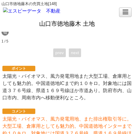
山口市徳地藤木の売買土地[148]
山口市徳地藤木 土地
1 / 5
prev
next
ポイント
太陽光・バイオマス、風力発電用地また大型工場、倉庫用と
しても魅力的。中国道徳地ICまで約１０キロ。対象地には国
道３７６号線、県道１６９号線ほか市道あり。防府市内、山
口市内、周南市内へ移動便利なところ。
コメント
太陽光・バイオマス、風力発電用地、また排出権取引等に。
大型工場、倉庫用としても魅力的。中国道徳地インターまで
約１０キロ。対象地には国道３７６号線、県道１６９号線ほ