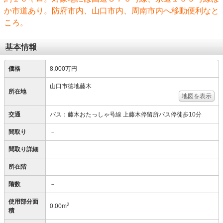
か市道あり。防府市内、山口市内、周南市内へ移動便利なと
ころ。
基本情報
価格
8,000万円
山口市徳地藤木
所在地
地図を表示
交通
バス：藤木おたっしゃ号線 上藤木停留所バス停徒歩10分
間取り
－
間取り詳細
所在階
－
階数
－
使用部分面
2
0.00m
積