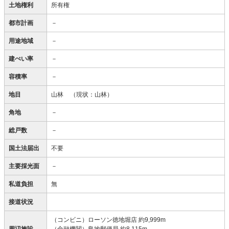
土地権利
所有権
都市計画
－
用途地域
－
建ぺい率
－
容積率
－
地目
山林
（現状：山林）
角地
－
総戸数
－
国土法届出
不要
主要採光面
－
私道負担
無
接道状況
（コンビニ）ローソン徳地堀店 約9,999m