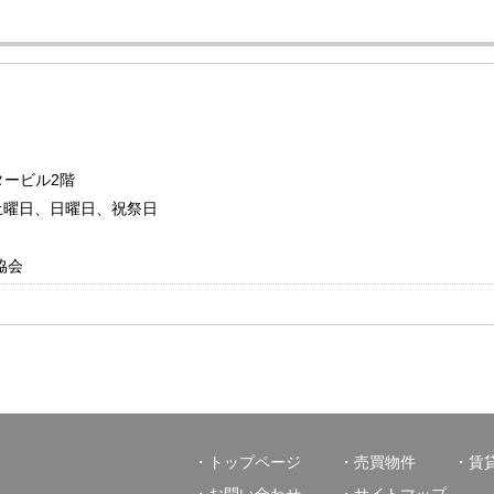
タービル2階
日：土曜日、日曜日、祝祭日
協会
トップページ
売買物件
賃