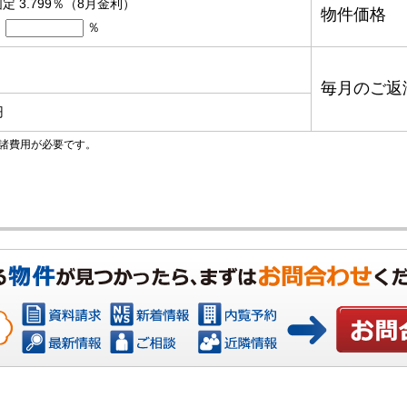
定 3.799％（8月金利）
物件価格
％
毎月のご返
円
諸費用が必要です。
お問い合わ