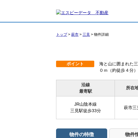
トップ
>
萩市
>
三見
>
物件詳細
ポイント
海と山に囲まれた三
０ｍ（約徒歩４分）
沿線
所在
最寄駅
JR山陰本線
萩市三
三見駅徒歩33分
物件の特徴
物件