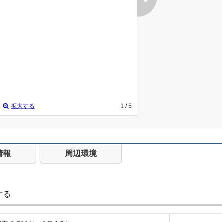
拡大する
1
/ 5
情報
周辺環境
する