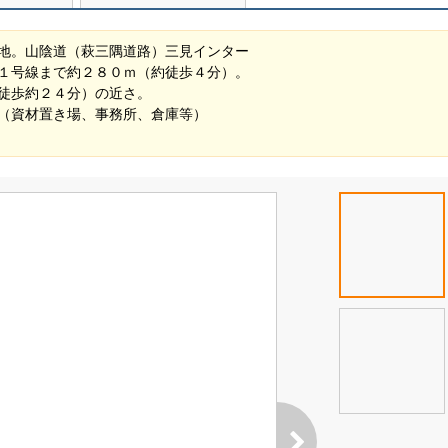
地。山陰道（萩三隅道路）三見インター
１号線まで約２８０ｍ（約徒歩４分）。
徒歩約２４分）の近さ。
（資材置き場、事務所、倉庫等）