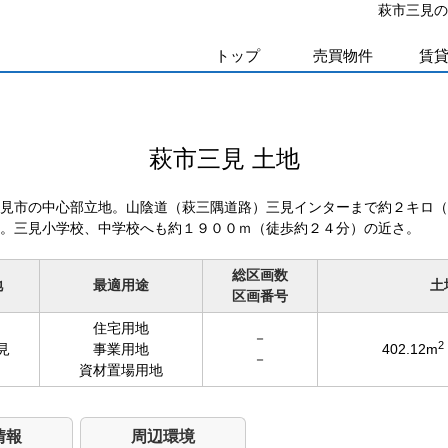
萩市三見の
トップ
売買物件
賃
萩市三見 土地
見市の中心部立地。山陰道（萩三隅道路）三見インターまで約２キロ（
。三見小学校、中学校へも約１９００ｍ（徒歩約２４分）の近さ。
総区画数
地
最適用途
土
区画番号
住宅用地
－
2
見
事業用地
402.12m
－
資材置場用地
情報
周辺環境