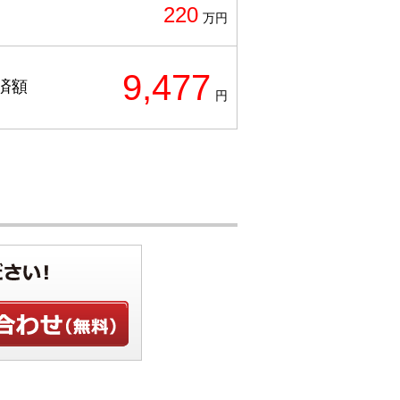
220
万円
9,477
済額
円
せ