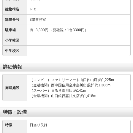
建物構造
ＰＣ
部屋番号
3階事務室
駐車場
有
3,300円
（要確認：1台3300円）
小学校区
中学校区
詳細情報
（コンビニ）ファミリーマート山口佐山店 約1,225m
（金融機関）西中国信用金庫嘉川出張所 約1,306m
周辺施設
（スーパー）まるき嘉川店 約141m
（金融機関）山口銀行嘉川支店 約1,418m
特徴・設備
特徴
日当り良好