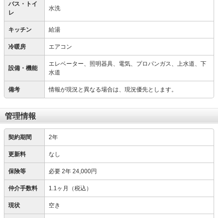
バス・トイ
水洗
レ
キッチン
給湯
冷暖房
エアコン
エレベーター、照明器具、電気、プロパンガス、上水道、下
設備・機能
水道
備考
情報が現況と異なる場合は、現況優先とします。
管理情報
契約期間
2年
更新料
なし
保険等
必要
2年 24,000円
仲介手数料
1.1ヶ月（税込）
現状
空き