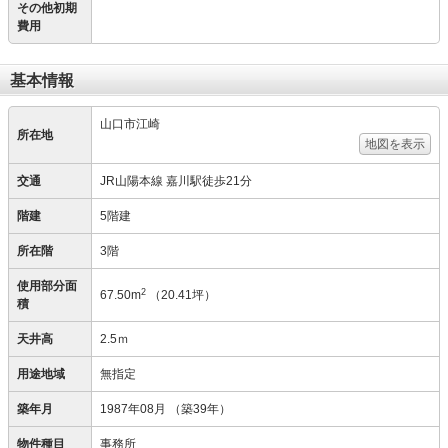
その他初期
費用
基本情報
山口市江崎
所在地
地図を表示
交通
JR山陽本線 嘉川駅徒歩21分
階建
5階建
所在階
3階
使用部分面
2
67.50m
（20.41坪）
積
天井高
2.5ｍ
用途地域
無指定
築年月
1987年08月
（築39年）
物件種目
事務所