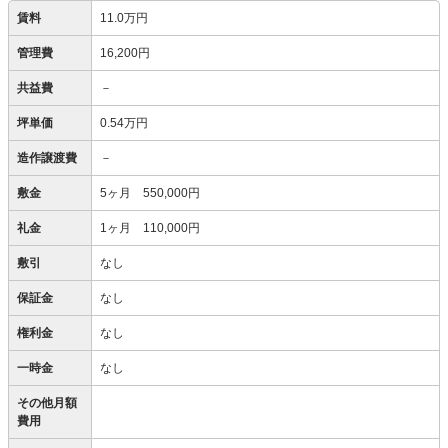
賃料
11.0万円
管理費
16,200円
共益費
－
坪単価
0.54万円
造作譲渡費
－
敷金
5ヶ月 550,000円
礼金
1ヶ月 110,000円
敷引
なし
保証金
なし
権利金
なし
一時金
なし
その他月額
費用