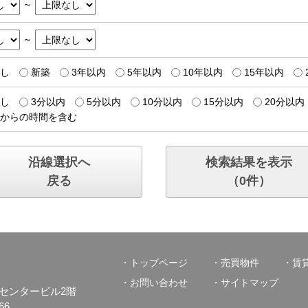
～
～
し
新築
3年以内
5年以内
10年以内
15年以内
し
3分以内
5分以内
10分以内
15分以内
20分以内
からの時間を含む
沿線選択へ
検索結果を表示
戻る
（
0
件）
トップページ
売買物件
賃
お問い合わせ
サイトマップ
口物流センタービル2階
66