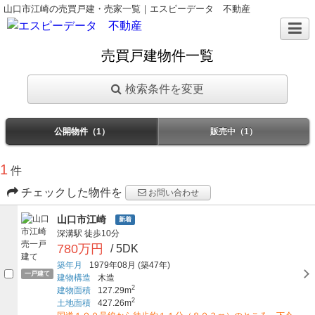
山口市江崎の売買戸建・売家一覧｜エスピーデータ 不動産
売買戸建物件一覧
検索条件を変更
公開物件（1）
販売中（1）
1
件
チェックした物件を
お問い合わせ
山口市江崎
新着
深溝駅
徒歩10分
780万円
/ 5DK
築年月
1979年08月
(築47年)
一戸建て
建物構造
木造
2
建物面積
127.29m
2
土地面積
427.26m