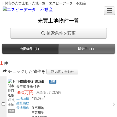
下関市の売買土地・売地一覧｜エスピーデータ 不動産
売買土地物件一覧
検索条件を変更
公開物件（1）
販売中（1）
1
件
チェックした物件を
お問い合わせ
下関市長府逢坂町
新着
長府駅
徒歩43分
990万円
坪単価：7.52万円
2
土地面積
435.07m
総区画数
最適用途
住宅用地
土地
事業用地