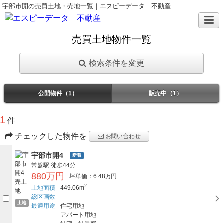
宇部市開の売買土地・売地一覧｜エスピーデータ 不動産
売買土地物件一覧
検索条件を変更
公開物件（1）
販売中（1）
1
件
チェックした物件を
お問い合わせ
宇部市開4
新着
常盤駅
徒歩44分
880万円
坪単価：6.48万円
2
土地面積
449.06m
総区画数
土地
最適用途
住宅用地
アパート用地