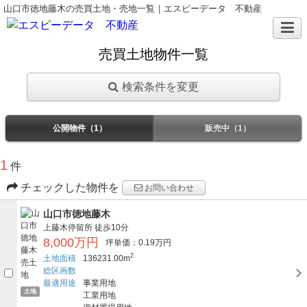
山口市徳地藤木の売買土地・売地一覧｜エスピーデータ 不動産
売買土地物件一覧
検索条件を変更
公開物件（1）
販売中（1）
1
件
チェックした物件を
お問い合わせ
山口市徳地藤木
上藤木停留所
徒歩10分
8,000万円
坪単価：0.19万円
2
土地面積
136231.00m
総区画数
最適用途
事業用地
土地
工業用地