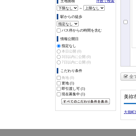
土地面積
坪数で検索
～
駅からの徒歩
バス停からの時間を含む
情報公開日
指定なし
本日公開
(0)
3日以内に公開
(0)
7日以内に公開
(0)
こだわり条件
全
角地
(0)
更地
(1)
即引渡し可
(1)
現在募集中
(1)
美祢
すべてのこだわり条件を見る
大嶺町