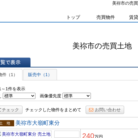
美祢市の売買
トップ
売買物件
賃
美祢市の売買土地
表示
物件（1）
販売中（1）
1～1件を表示
え
画像優先度
てチェック
チェックした物件をまとめて
お問い合わせ
美祢市大嶺町東分
土地
240
万円