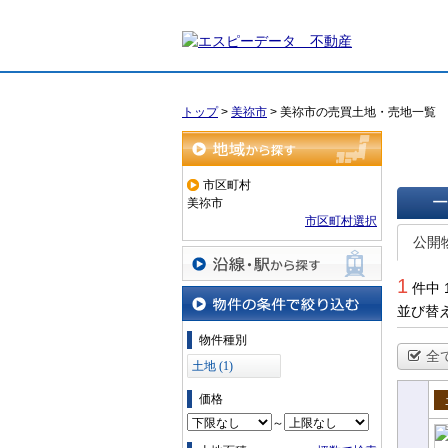
トップ
>
美祢市
>
美祢市の売買土地・売地一覧
地域から探す
市区町村
美祢市
市区町村選択
一覧で
公開
1
件中 
沿線・駅から探す
並び替
物件の条件で絞り込む
物件種別
全
土地 (1)
価格
売
～