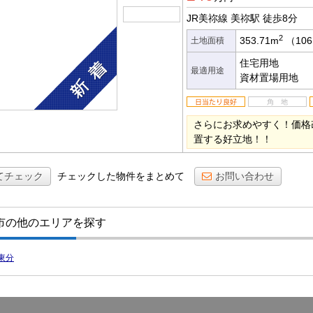
JR美祢線 美祢駅
徒歩8分
2
353.71m
（106
土地面積
住宅用地
最適用途
資材置場用地
さらにお求めやすく！価格
置する好立地！！
てチェック
チェックした物件をまとめて
お問い合わせ
市の他のエリアを探す
東分