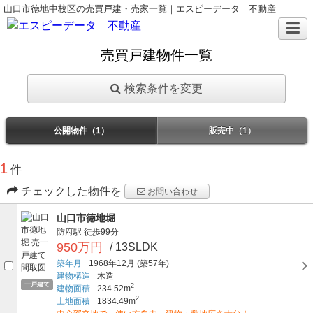
山口市徳地中校区の売買戸建・売家一覧｜エスピーデータ 不動産
売買戸建物件一覧
検索条件を変更
公開物件（1）
販売中（1）
1
件
チェックした物件を
お問い合わせ
山口市徳地堀
防府駅
徒歩99分
950万円
/ 13SLDK
築年月
1968年12月
(築57年)
建物構造
木造
一戸建て
2
建物面積
234.52m
2
土地面積
1834.49m