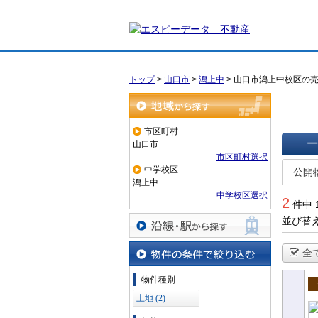
トップ
>
山口市
>
潟上中
>
山口市潟上中校区の
地域から探す
市区町村
山口市
市区町村選択
一覧で
中学校区
公開
潟上中
中学校区選択
2
件中 
並び替
沿線・駅から探す
全
物件の条件で絞り込む
物件種別
売
土地 (2)