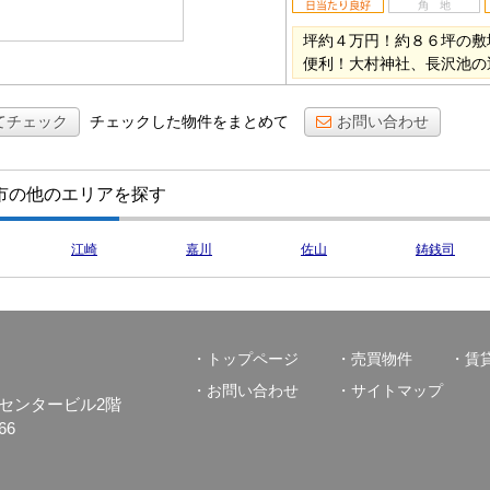
坪約４万円！約８６坪の敷
便利！大村神社、長沢池の
てチェック
チェックした物件をまとめて
お問い合わせ
市の他のエリアを探す
江崎
嘉川
佐山
鋳銭司
トップページ
売買物件
賃
お問い合わせ
サイトマップ
口物流センタービル2階
66