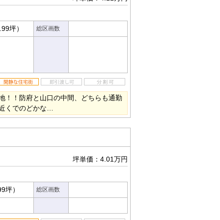
.99坪）
総区画数
地！！防府と山口の中間、どちらも通勤
近くでのどかな…
坪単価：4.01万円
99坪）
総区画数