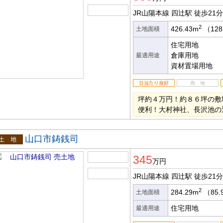
JR山陽本線 四辻駅
徒歩21分
2
426.43m
（128
土地面積
住宅用地
倉庫用地
最適用途
資材置場用地
坪約４万円！約８６坪の敷
便利！大村神社、長沢池の
山口市鋳銭司
土地
345
万円
JR山陽本線 四辻駅
徒歩21分
2
284.29m
（85.
土地面積
住宅用地
最適用途