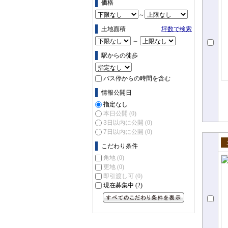
価格
～
土地面積
坪数で検索
～
駅からの徒歩
バス停からの時間を含む
情報公開日
指定なし
本日公開
(0)
3日以内に公開
(0)
7日以内に公開
(0)
こだわり条件
売
角地
(0)
更地
(0)
即引渡し可
(0)
現在募集中
(2)
すべてのこだわり条件を見る