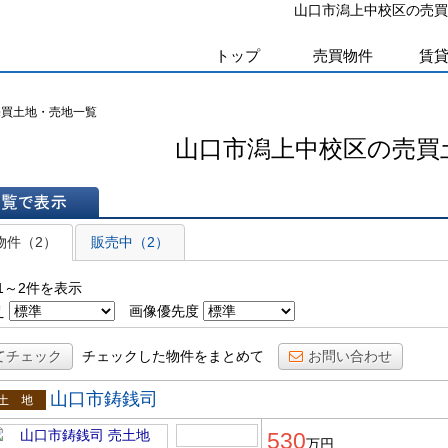
山口市潟上中校区の売買
トップ
売買物件
賃
売買土地・売地一覧
山口市潟上中校区の売買
表示
物件（2）
販売中（2）
1～2件を表示
え
画像優先度
てチェック
チェックした物件をまとめて
お問い合わせ
山口市鋳銭司
土地
530
万円