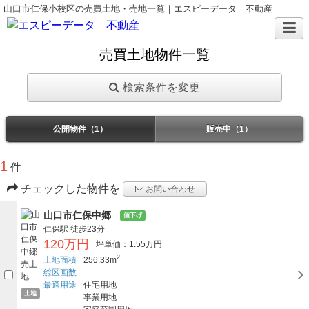
山口市仁保小校区の売買土地・売地一覧｜エスピーデータ 不動産
売買土地物件一覧
検索条件を変更
公開物件（1）
販売中（1）
1
件
チェックした物件を
お問い合わせ
山口市仁保中郷
値下げ
仁保駅
徒歩23分
120万円
坪単価：1.55万円
2
土地面積
256.33m
総区画数
最適用途
住宅用地
土地
事業用地