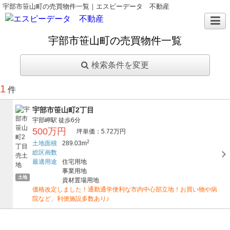
宇部市笹山町の売買物件一覧｜エスピーデータ 不動産
宇部市笹山町の売買物件一覧
検索条件を変更
1
件
宇部市笹山町2丁目
宇部岬駅
徒歩6分
500万円
坪単価：5.72万円
2
土地面積
289.03m
総区画数
最適用途
住宅用地
事業用地
土地
資材置場用地
価格改定しました！通勤通学便利な市内中心部立地！お買い物や病
院など、利便施設多数あり♪