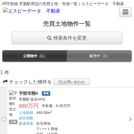
JR宇部線 常盤駅周辺の売買土地・売地一覧｜エスピーデータ 不動産
売買土地物件一覧
検索条件を変更
公開物件（1）
販売中（1）
1
件
チェックした物件を
お問い合わせ
宇部市開4
新着
常盤駅
徒歩44分
880万円
坪単価：6.48万円
2
土地面積
449.06m
総区画数
土地
最適用途
住宅用地
アパート用地