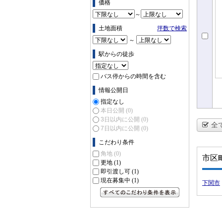
価格
～
土地面積
坪数で検索
～
駅からの徒歩
バス停からの時間を含む
情報公開日
指定なし
本日公開
(0)
3日以内に公開
(0)
全
7日以内に公開
(0)
こだわり条件
角地
(0)
市区
更地
(1)
即引渡し可
(1)
現在募集中
(1)
下関市
すべてのこだわり条件を見る