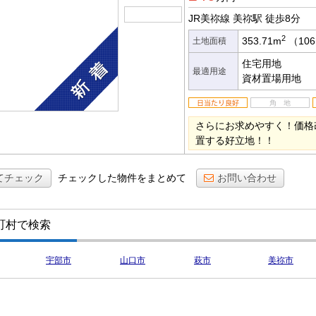
JR美祢線 美祢駅
徒歩8分
2
353.71m
（106
土地面積
住宅用地
最適用途
資材置場用地
さらにお求めやすく！価格
置する好立地！！
てチェック
チェックした物件をまとめて
お問い合わせ
町村で検索
宇部市
山口市
萩市
美祢市