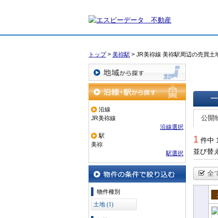
トップ
>
美祢駅
>
JR美祢線 美祢駅周辺の売買土
地域から探す
沿線・駅から探す
沿線
一覧で
公開
JR美祢線
沿線選択
駅
1
件中 
美祢
並び替
駅選択
全
物件の条件で絞り込む
物件種別
売
土地 (1)