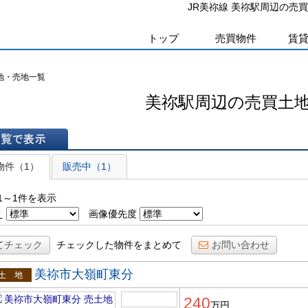
JR美祢線 美祢駅周辺の売
トップ
売買物件
賃
地・売地一覧
美祢駅周辺の売買土
表示
物件（1）
販売中（1）
1～1件を表示
え
画像優先度
てチェック
チェックした物件をまとめて
お問い合わせ
美祢市大嶺町東分
土地
240
万円