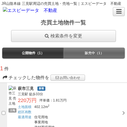
JR山陰本線 三見駅周辺の売買土地・売地一覧｜エスピーデータ 不動産
売買土地物件一覧
検索条件を変更
公開物件（1）
販売中（1）
1
件
チェックした物件を
お問い合わせ
萩市三見
新着
三見駅
徒歩33分
220万円
坪単価：1.81万円
2
土地面積
402.12m
土地
総区画数
最適用途
住宅用地
事業用地