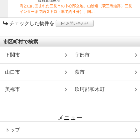
資材置場用地
海と山に囲まれた三見市の中心部立地。山陰道（萩三隅道路）三見
インターまで約２キロ（車で約４分）、国…
チェックした物件を
お問い合わせ
市区町村で検索
下関市
宇部市
山口市
萩市
美祢市
玖珂郡和木町
メニュー
トップ