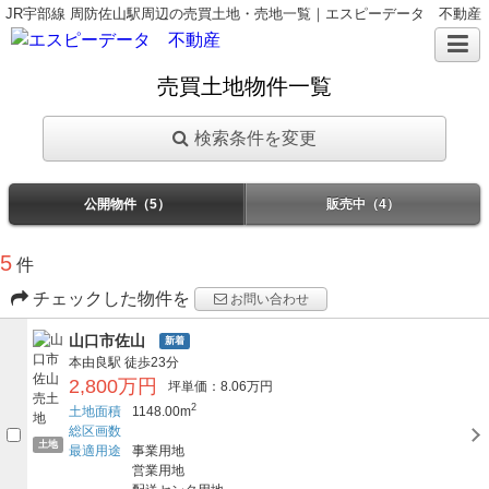
JR宇部線 周防佐山駅周辺の売買土地・売地一覧｜エスピーデータ 不動産
売買土地物件一覧
検索条件を変更
公開物件（5）
販売中（4）
5
件
チェックした物件を
お問い合わせ
山口市佐山
新着
本由良駅
徒歩23分
2,800万円
坪単価：8.06万円
2
土地面積
1148.00m
総区画数
土地
最適用途
事業用地
営業用地