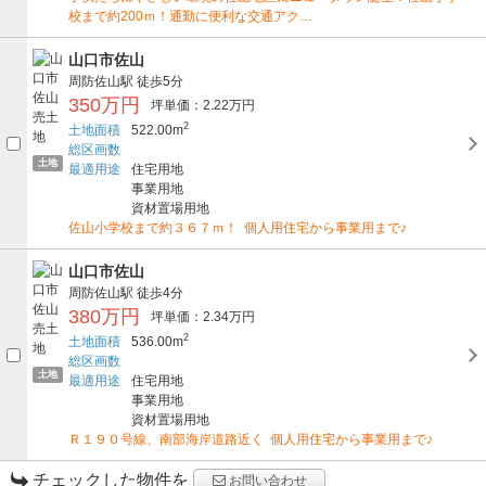
校まで約200ｍ！通勤に便利な交通アク…
山口市佐山
周防佐山駅
徒歩5分
350万円
坪単価：2.22万円
2
土地面積
522.00m
総区画数
土地
最適用途
住宅用地
事業用地
資材置場用地
佐山小学校まで約３６７ｍ！ 個人用住宅から事業用まで♪
山口市佐山
周防佐山駅
徒歩4分
380万円
坪単価：2.34万円
2
土地面積
536.00m
総区画数
土地
最適用途
住宅用地
事業用地
資材置場用地
Ｒ１９０号線、南部海岸道路近く 個人用住宅から事業用まで♪
チェックした物件を
お問い合わせ