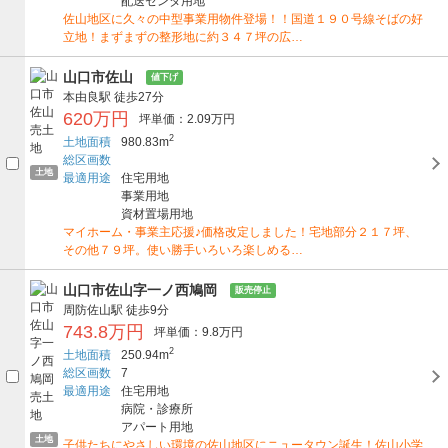
配送センタ用地
佐山地区に久々の中型事業用物件登場！！国道１９０号線そばの好
立地！まずまずの整形地に約３４７坪の広…
山口市佐山
値下げ
本由良駅
徒歩27分
620万円
坪単価：2.09万円
2
土地面積
980.83m
総区画数
土地
最適用途
住宅用地
事業用地
資材置場用地
マイホーム・事業主応援♪価格改定しました！宅地部分２１７坪、
その他７９坪。使い勝手いろいろ楽しめる…
山口市佐山字一ノ西鳩岡
販売停止
周防佐山駅
徒歩9分
743.8万円
坪単価：9.8万円
2
土地面積
250.94m
総区画数
7
最適用途
住宅用地
病院・診療所
アパート用地
土地
子供たちにやさしい環境の佐山地区にニュータウン誕生！佐山小学